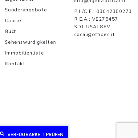
info@agenziacocal.it
Sonderangebote
P.I./C.F.: 03042380273
R.E.A.: VE275457
Caorle
SDI: USAL8PV
Buch
cocal@offipec.it
Sehenswürdigkeiten
Immobilienliste
Kontakt
VERFÜGBARKEIT PRÜFEN