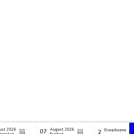
E
ust 2026
August 2026
Erwachsene
07
2
weis bei Erhebung
Ihre Datenschutzeinstellungen