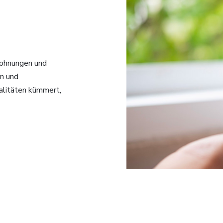
nwohnungen und
en und
malitäten kümmert,