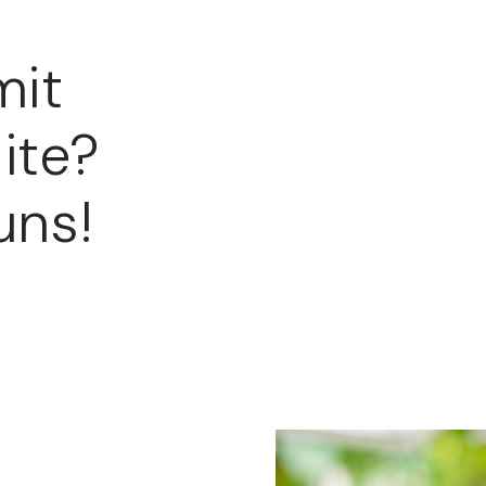
r
mit
ite?
uns!