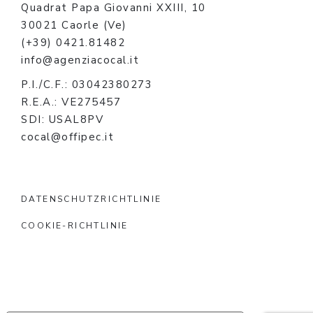
Quadrat Papa Giovanni XXIII, 10
30021 Caorle (Ve)
(+39) 0421.81482
info@agenziacocal.it
P.I./C.F.: 03042380273
R.E.A.: VE275457
SDI: USAL8PV
cocal@offipec.it
DATENSCHUTZRICHTLINIE
COOKIE-RICHTLINIE