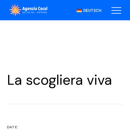
Skip
to
DEUTSCH
the
content
La scogliera viva
DATE: