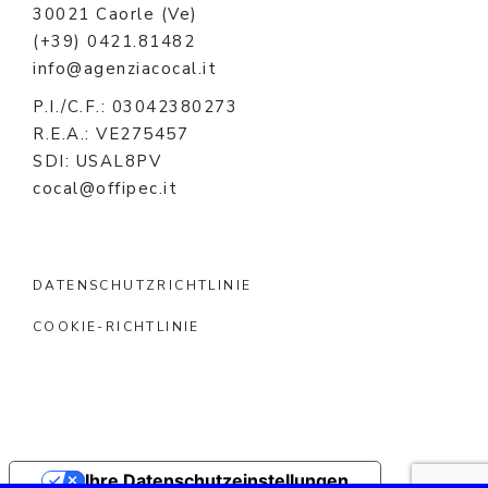
30021 Caorle (Ve)
(+39) 0421.81482
info@agenziacocal.it
P.I./C.F.: 03042380273
R.E.A.: VE275457
SDI: USAL8PV
cocal@offipec.it
DATENSCHUTZRICHTLINIE
COOKIE-RICHTLINIE
Ihre Datenschutzeinstellungen