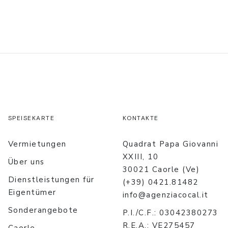
SPEISEKARTE
KONTAKTE
Vermietungen
Quadrat Papa Giovanni
XXIII, 10
Über uns
30021 Caorle (Ve)
Dienstleistungen für
(+39) 0421.81482
Eigentümer
info@agenziacocal.it
Sonderangebote
P.I./C.F.: 03042380273
R.E.A.: VE275457
Caorle