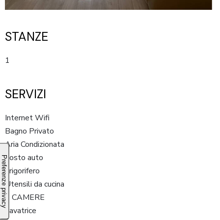
STANZE
1
SERVIZI
Internet Wifi
Bagno Privato
Aria Condizionata
posto auto
Frigorifero
Utensili da cucina
2 CAMERE
Lavatrice