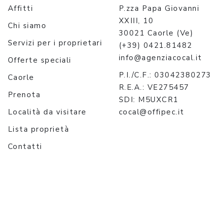
Affitti
P.zza Papa Giovanni
XXIII, 10
Chi siamo
30021 Caorle (Ve)
Servizi per i proprietari
(+39) 0421.81482
info@agenziacocal.it
Offerte speciali
P.I./C.F.: 03042380273
Caorle
R.E.A.: VE275457
Prenota
SDI: M5UXCR1
Località da visitare
cocal@offipec.it
Lista proprietà
Contatti