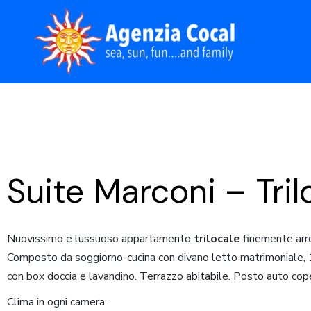
Skip
to
the
content
Suite Marconi – Tri
Nuovissimo e lussuoso appartamento
trilocale
finemente arre
Composto da soggiorno-cucina con divano letto matrimoniale, 1 
con box doccia e lavandino. Terrazzo abitabile. Posto auto cop
Clima in ogni camera.