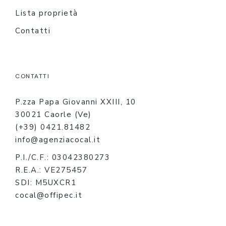
Lista proprietà
Contatti
CONTATTI
P.zza Papa Giovanni XXIII, 10
30021 Caorle (Ve)
(+39) 0421.81482
info@agenziacocal.it
P.I./C.F.: 03042380273
R.E.A.: VE275457
SDI: M5UXCR1
cocal@offipec.it