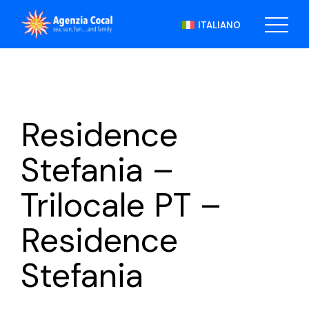
Skip
to
ITALIANO
the
content
Residence
Stefania –
Trilocale PT –
Residence
Stefania