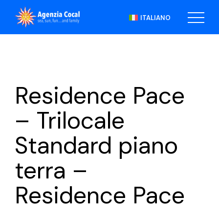
Skip
to
ITALIANO
the
content
Residence Pace
– Trilocale
Standard piano
terra –
Residence Pace