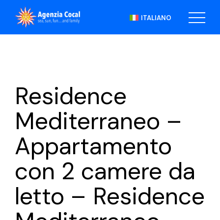
Skip
to
ITALIANO
the
content
Residence
Mediterraneo –
Appartamento
con 2 camere da
letto – Residence