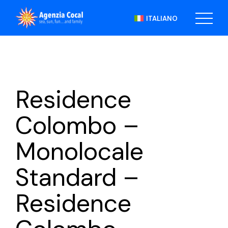
Skip
to
ITALIANO
the
content
Residence
Colombo –
Monolocale
Standard –
Residence