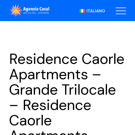
Skip
to
ITALIANO
the
content
Residence Caorle
Apartments –
Grande Trilocale
– Residence
Caorle