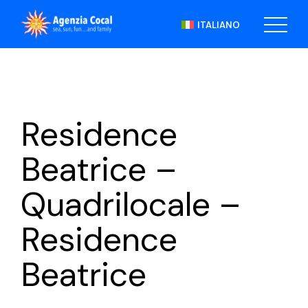
Skip
to
ITALIANO
the
content
Residence
Beatrice –
Quadrilocale –
Residence
Beatrice