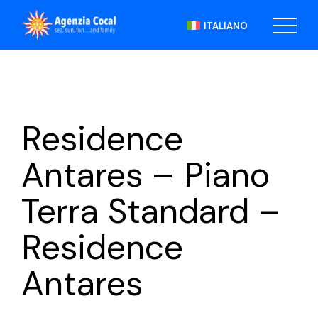
Skip
to
ITALIANO
the
content
Residence
Antares – Piano
Terra Standard –
Residence
Antares