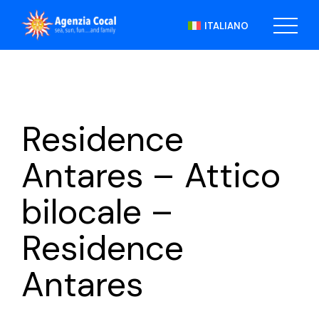
Skip
to
ITALIANO
the
content
Residence
Antares – Attico
bilocale –
Residence
Antares