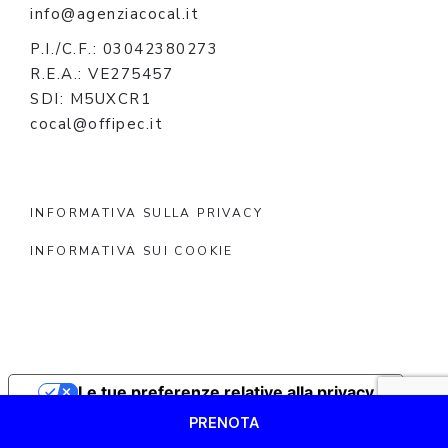
info@agenziacocal.it
P.I./C.F.: 03042380273
R.E.A.: VE275457
SDI: M5UXCR1
cocal@offipec.it
INFORMATIVA SULLA PRIVACY
INFORMATIVA SUI COOKIE
Le tue preferenze relative alla privacy
PRENOTA
Informativa sulla raccolta