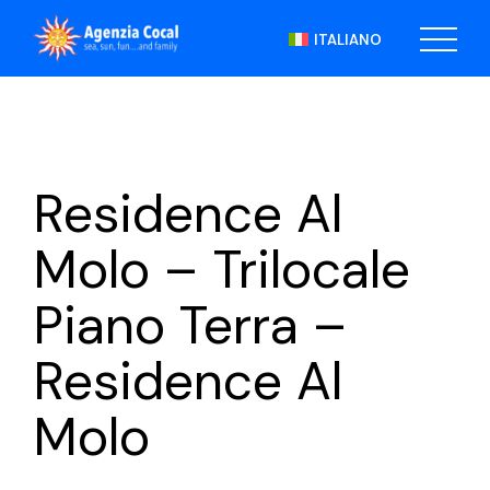
Skip
to
ITALIANO
the
content
Residence Al
Molo – Trilocale
Piano Terra –
Residence Al
Molo