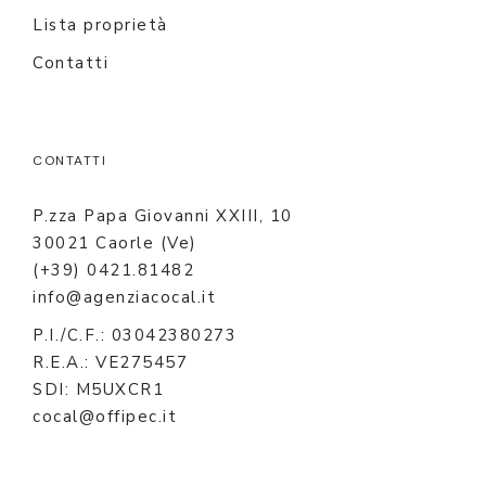
Lista proprietà
Contatti
CONTATTI
P.zza Papa Giovanni XXIII, 10
30021 Caorle (Ve)
(+39) 0421.81482
info@agenziacocal.it
P.I./C.F.: 03042380273
R.E.A.: VE275457
SDI: M5UXCR1
cocal@offipec.it