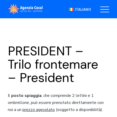
Skip
to
ITALIANO
the
content
PRESIDENT –
Trilo frontemare
– President
Il
posto spiaggia
, che comprende 2 lettini e 1
ombrellone, può essere prenotato direttamente con
noi a un
prezzo agevolato
(soggetto a disponibilità).