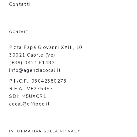
Contatti
CONTATTI
P.zza Papa Giovanni XXIII, 10
30021 Caorle (Ve)
(+39) 0421.81482
info@agenziacocal.it
P.I./C.F.: 03042380273
R.E.A.: VE275457
SDI: M5UXCR1
cocal@offipec.it
INFORMATIVA SULLA PRIVACY