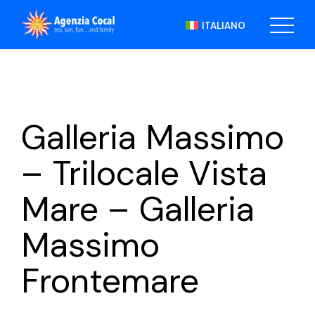
Skip
to
ITALIANO
the
content
Galleria Massimo
– Trilocale Vista
Mare – Galleria
Massimo
Frontemare