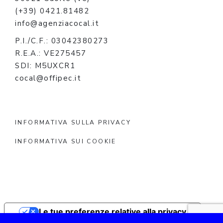
(+39) 0421.81482
info@agenziacocal.it
P.I./C.F.: 03042380273
R.E.A.: VE275457
SDI: M5UXCR1
cocal@offipec.it
INFORMATIVA SULLA PRIVACY
INFORMATIVA SUI COOKIE
Le tue preferenze relative alla privacy