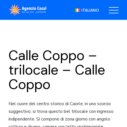
Skip
to
ITALIANO
the
content
Calle Coppo –
trilocale – Calle
Coppo
Nel cuore del centro storico di Caorle, in uno scorcio
suggestivo, si trova questo bel trilocale con ingresso
indipendente. Si compone di zona giorno con angolo
cottura e divano, camera con letto matrimoniale,