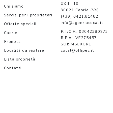
XXIII, 10
Chi siamo
30021 Caorle (Ve)
Servizi per i proprietari
(+39) 0421.81482
info@agenziacocal.it
Offerte speciali
P.I./C.F.: 03042380273
Caorle
R.E.A.: VE275457
Prenota
SDI: M5UXCR1
Località da visitare
cocal@offipec.it
Lista proprietà
Contatti