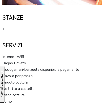
STANZE
1
SERVIZI
Internet Wifi
Bagno Privato
Asciugamani/Lenzuola disponibili a pagamento
Tavolo per pranzo
Angolo cottura
No letto a castello
Piano cottura
Forno