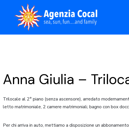
Skip
to
the
content
Anna Giulia – Triloc
Trilocale al 2° piano (senza ascensore), arredato modernamente
letto matrimoniale, 2 camere matrimoniali, bagno con box docci
Per chi arriva in auto, mettiamo a disposizione un abbonamento